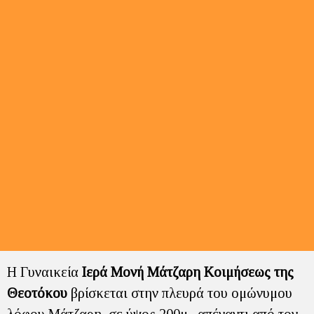
Η Γυναικεία
Ιερά Μονή Μάτζαρη Κοιμήσεως της
Θεοτόκου
βρίσκεται στην πλευρά του ομώνυμου