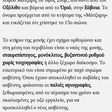
λόφου Μάτζαρη, σε ύψος 200μ., απέναντι από τον
Οξύλιθο
και βόρεια από το
Όριό
, στην
Εύβοια
. Το
όνομα προέρχεται από το κτήτορα της «Μάτζαρη»
και εικάζεται ότι χτίστηκε το 15ο αιώνα.
Το κτήριο της μονής έχει σχήμα ορθογώνιο και
στη μέση του περιβόλου είναι ο ναός της μονής,
σταυρεπίστεγος, μονόκλιτος, βυζαντινού ρυθμού
χωρίς τοιχογραφίες
ή άλλο ξέχωρο διάκοσμο. Το
εσωτερικό του είναι στρωμένο με παχύ στρώμα
ασβέστη. Όπου έχουν αποκολληθεί οι σοβάδες του
ασβέστη, φαίνονται οι
παλιές αγιογραφίες
,
ξεθωριασμένες από το πέρασμα του χρόνο και
σκαλισμένες με οξύ εργαλείο, για να
προσκολληθεί ο νέος ασβέστης.