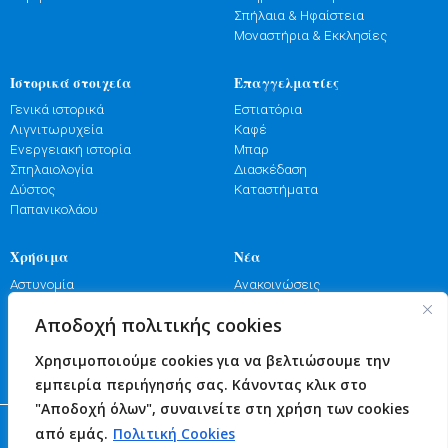
Σπήλαια & Ηφαίστεια
Μοναστήρια & Εκκλησίες
Ιστορικά στοιχεία
Επαγγελματίες
Γενικά ιστορικά
Εστιατόρια
Λιγνιτωρυχεία
Καφέ
Ενεργειακή ιστορία
Μπαρ
Σπηλαιολογία
Διασκέδαση
Δύστος
Καταστήματα
Παπανικολάου
Χρήσιμα
Νέα
Αστυνομία
Ανακοινώσεις
Λιμενικό
Εκδηλώσεις
Αποδοχή πολιτικής cookies
Πυροσβεστική
Γιορτές
Φαρμακεία
Πανηγύρια
Χρησιμοποιούμε cookies για να βελτιώσουμε την
Υγεία
Επικοινωνία
εμπειρία περιήγησής σας. Κάνοντας κλικ στο
"Αποδοχή όλων", συναινείτε στη χρήση των cookies
© 2026 Δήμος Κύμης - Αλιβερίου
από εμάς.
Πολιτική Cookies