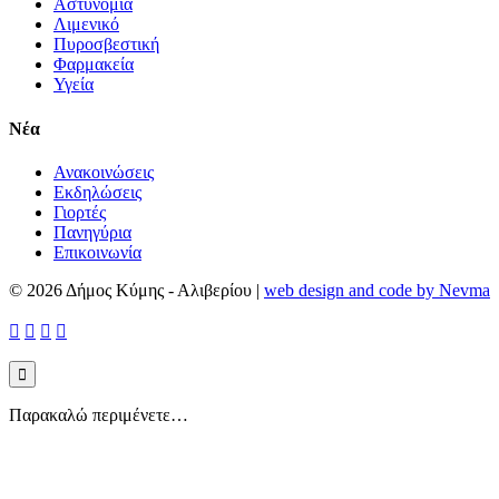
Αστυνομία
Λιμενικό
Πυροσβεστική
Φαρμακεία
Υγεία
Νέα
Ανακοινώσεις
Εκδηλώσεις
Γιορτές
Πανηγύρια
Επικοινωνία
© 2026 Δήμος Κύμης - Αλιβερίου
|
web design and code by Nevma





Παρακαλώ περιμένετε…