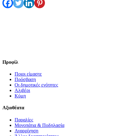
Προφίλ
Ποιοι είμαστε
Πρόσβαση
Οι δημοτικές ενότητες
Αλιβέρι
Κύμη
Αξιοθέατα
Παραλίες
Μονοπάτια & Ποδηλασία
Αναρρίχηση