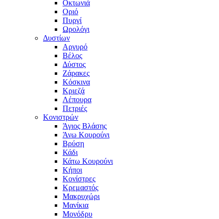
Οκτωνιά
Οριό
Πυργί
Ωρολόγι
Δυστίων
Αργυρό
Βέλος
Δύστος
Ζάρακες
Κόσκινα
Κριεζά
Λέπουρα
Πετριές
Κονιστρών
Άγιος Βλάσης
Άνω Κουρούνι
Βρύση
Κάδι
Κάτω Κουρούνι
Κήποι
Κονίστρες
Κρεμαστός
Μακρυχώρι
Μανίκια
Μονόδρυ