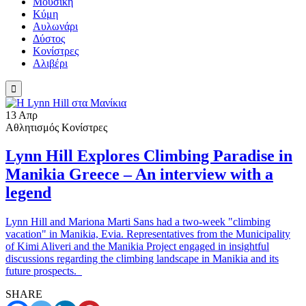
Μουσική
Κύμη
Αυλωνάρι
Δύστος
Κονίστρες
Αλιβέρι

13
Απρ
Αθλητισμός
Κονίστρες
Lynn Hill Explores Climbing Paradise in
Manikia Greece – An interview with a
legend
Lynn Hill and Mariona Marti Sans had a two-week "climbing
vacation" in Manikia, Evia. Representatives from the Municipality
of Kimi Aliveri and the Manikia Project engaged in insightful
discussions regarding the climbing landscape in Manikia and its
future prospects.
SHARE