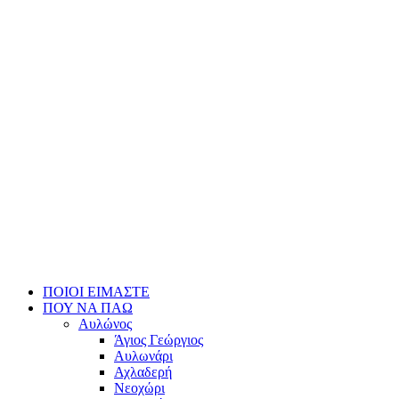
ΠΟΙΟΙ ΕΙΜΑΣΤΕ
ΠΟΥ ΝΑ ΠΑΩ
Αυλώνος
Άγιος Γεώργιος
Αυλωνάρι
Αχλαδερή
Νεοχώρι