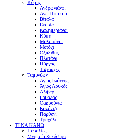
Κύμης
Ανδρωνιάνοι
Άνω Ποταμιά
Βίταλα
Ενορία
Καλημεριάνοι
Κύμη
Μαλετιάνοι
Μετόχι
Οξύλιθος
Πλατάνα
Πύργος
Ταξιάρχες
Ταμυνέων
Άγιος Ιωάννης
Άγιος Λουκάς
Αλιβέρι
Γαβαλάς
Θαρρούνια
Καλέντζι
Παρθένι
Τραχήλι
ΤΙ ΝΑ ΚΑΝΩ
Παραλίες
Μνημεία & κάστρα