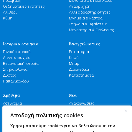
Πρόσβαση
Μονοπάτια & Ποδηλασία
Οι δημοτικές ενότητες
Αναρρίχηση
Αλιβέρι
Άλλες δραστηριότητες
Κύμη
Μνημεία & κάστρα
Σπήλαια & Ηφαίστεια
Μοναστήρια & Εκκλησίες
Ιστορικά στοιχεία
Επαγγελματίες
Γενικά ιστορικά
Εστιατόρια
Λιγνιτωρυχεία
Καφέ
Ενεργειακή ιστορία
Μπαρ
Σπηλαιολογία
Διασκέδαση
Δύστος
Καταστήματα
Παπανικολάου
Χρήσιμα
Νέα
Αστυνομία
Ανακοινώσεις
Λιμενικό
Εκδηλώσεις
Αποδοχή πολιτικής cookies
Πυροσβεστική
Γιορτές
Φαρμακεία
Πανηγύρια
Χρησιμοποιούμε cookies για να βελτιώσουμε την
Υγεία
Επικοινωνία