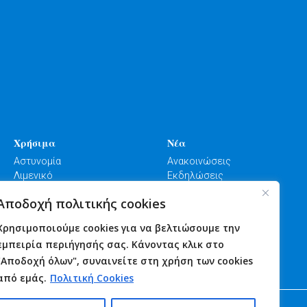
Χρήσιμα
Νέα
Αστυνομία
Ανακοινώσεις
Λιμενικό
Εκδηλώσεις
Πυροσβεστική
Γιορτές
Αποδοχή πολιτικής cookies
Φαρμακεία
Πανηγύρια
Υγεία
Επικοινωνία
Χρησιμοποιούμε cookies για να βελτιώσουμε την
εμπειρία περιήγησής σας. Κάνοντας κλικ στο
"Αποδοχή όλων", συναινείτε στη χρήση των cookies
από εμάς.
Πολιτική Cookies