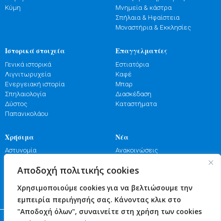
Κύμη
Μνημεία & κάστρα
Σπήλαια & Ηφαίστεια
Μοναστήρια & Εκκλησίες
Ιστορικά στοιχεία
Επαγγελματίες
Γενικά ιστορικά
Εστιατόρια
Λιγνιτωρυχεία
Καφέ
Ενεργειακή ιστορία
Μπαρ
Σπηλαιολογία
Διασκέδαση
Δύστος
Καταστήματα
Παπανικολάου
Χρήσιμα
Νέα
Αστυνομία
Ανακοινώσεις
Λιμενικό
Εκδηλώσεις
Αποδοχή πολιτικής cookies
Πυροσβεστική
Γιορτές
Φαρμακεία
Πανηγύρια
Χρησιμοποιούμε cookies για να βελτιώσουμε την
Υγεία
Επικοινωνία
εμπειρία περιήγησής σας. Κάνοντας κλικ στο
"Αποδοχή όλων", συναινείτε στη χρήση των cookies