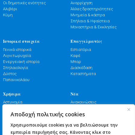
Οι δημοτικές ενότητες
Αναρρίχηση
Αλιβέρι
Άλλες δραστηριότητες
Κύμη
Μνημεία & κάστρα
Σπήλαια & Ηφαίστεια
Μοναστήρια & Εκκλησίες
Ιστορικά στοιχεία
Επαγγελματίες
Γενικά ιστορικά
Εστιατόρια
Λιγνιτωρυχεία
Καφέ
Ενεργειακή ιστορία
Μπαρ
Σπηλαιολογία
Διασκέδαση
Δύστος
Καταστήματα
Παπανικολάου
Χρήσιμα
Νέα
Αστυνομία
Ανακοινώσεις
Λιμενικό
Εκδηλώσεις
Αποδοχή πολιτικής cookies
Πυροσβεστική
Γιορτές
Φαρμακεία
Πανηγύρια
Χρησιμοποιούμε cookies για να βελτιώσουμε την
Υγεία
Επικοινωνία
εμπειρία περιήγησής σας. Κάνοντας κλικ στο