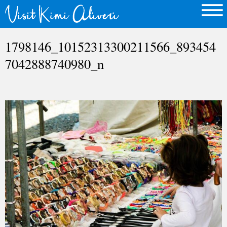
1798146_10152313300211566_893454
7042888740980_n