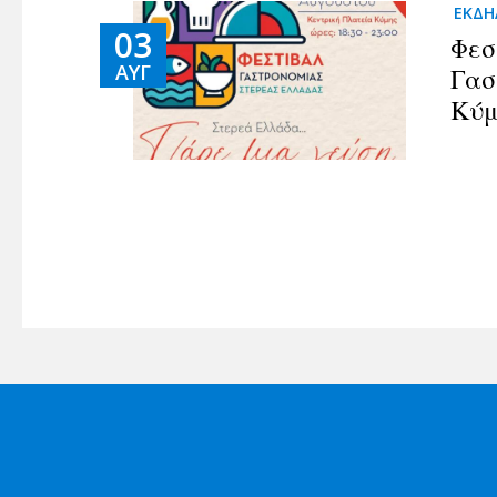
ΕΚΔΗ
03
Φεσ
ΑΥΓ
Γασ
Κύμ