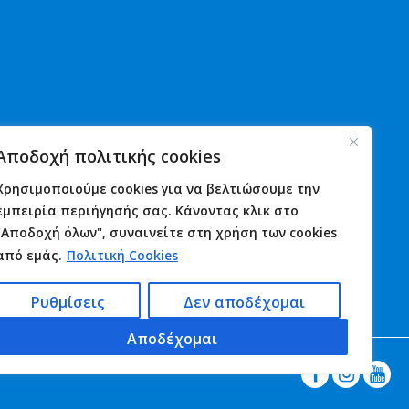
Χρήσιμα
Νέα
Αποδοχή πολιτικής cookies
Αστυνομία
Ανακοινώσεις
Λιμενικό
Εκδηλώσεις
Χρησιμοποιούμε cookies για να βελτιώσουμε την
Πυροσβεστική
Γιορτές
εμπειρία περιήγησής σας. Κάνοντας κλικ στο
Φαρμακεία
Πανηγύρια
"Αποδοχή όλων", συναινείτε στη χρήση των cookies
Υγεία
Επικοινωνία
από εμάς.
Πολιτική Cookies
Ρυθμίσεις
Δεν αποδέχομαι
Αποδέχομαι


