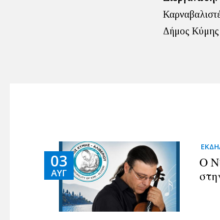
Καρναβαλιστ
Δήμος Κύμης 
ΕΚΔΗ
03
Ο Ν
ΑΥΓ
στη