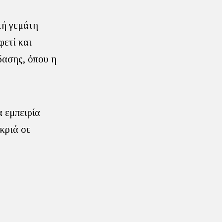
τή γεμάτη
φετί και
δασης, όπου η
α εμπειρία
κριά σε