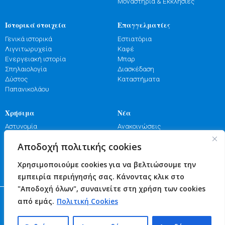
Μοναστήρια & Εκκλησίες
Ιστορικά στοιχεία
Επαγγελματίες
Γενικά ιστορικά
Εστιατόρια
Λιγνιτωρυχεία
Καφέ
Ενεργειακή ιστορία
Μπαρ
Σπηλαιολογία
Διασκέδαση
Δύστος
Καταστήματα
Παπανικολάου
Χρήσιμα
Νέα
Αστυνομία
Ανακοινώσεις
Λιμενικό
Εκδηλώσεις
Αποδοχή πολιτικής cookies
Πυροσβεστική
Γιορτές
Φαρμακεία
Πανηγύρια
Χρησιμοποιούμε cookies για να βελτιώσουμε την
Υγεία
Επικοινωνία
εμπειρία περιήγησής σας. Κάνοντας κλικ στο
"Αποδοχή όλων", συναινείτε στη χρήση των cookies
© 2026 Δήμος Κύμης - Αλιβερίου
από εμάς.
Πολιτική Cookies
web design and code by Nevma