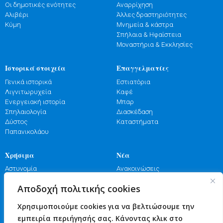
Οι δημοτικές ενότητες
Αναρρίχηση
Αλιβέρι
Άλλες δραστηριότητες
Κύμη
Μνημεία & κάστρα
Σπήλαια & Ηφαίστεια
Μοναστήρια & Εκκλησίες
Ιστορικά στοιχεία
Επαγγελματίες
Γενικά ιστορικά
Εστιατόρια
Λιγνιτωρυχεία
Καφέ
Ενεργειακή ιστορία
Μπαρ
Σπηλαιολογία
Διασκέδαση
Δύστος
Καταστήματα
Παπανικολάου
Χρήσιμα
Νέα
Αστυνομία
Ανακοινώσεις
Λιμενικό
Εκδηλώσεις
Αποδοχή πολιτικής cookies
Πυροσβεστική
Γιορτές
Φαρμακεία
Πανηγύρια
Χρησιμοποιούμε cookies για να βελτιώσουμε την
Υγεία
Επικοινωνία
εμπειρία περιήγησής σας. Κάνοντας κλικ στο