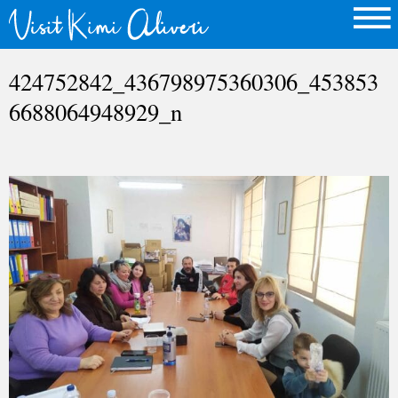
424752842_436798975360306_453853
6688064948929_n