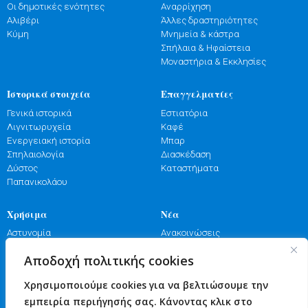
Οι δημοτικές ενότητες
Αναρρίχηση
Αλιβέρι
Άλλες δραστηριότητες
Κύμη
Μνημεία & κάστρα
Σπήλαια & Ηφαίστεια
Μοναστήρια & Εκκλησίες
Ιστορικά στοιχεία
Επαγγελματίες
Γενικά ιστορικά
Εστιατόρια
Λιγνιτωρυχεία
Καφέ
Ενεργειακή ιστορία
Μπαρ
Σπηλαιολογία
Διασκέδαση
Δύστος
Καταστήματα
Παπανικολάου
Χρήσιμα
Νέα
Αστυνομία
Ανακοινώσεις
Λιμενικό
Εκδηλώσεις
Αποδοχή πολιτικής cookies
Πυροσβεστική
Γιορτές
Φαρμακεία
Πανηγύρια
Χρησιμοποιούμε cookies για να βελτιώσουμε την
Υγεία
Επικοινωνία
εμπειρία περιήγησής σας. Κάνοντας κλικ στο