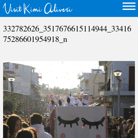
332782626_3517676615114944_33416
75286601954918_n