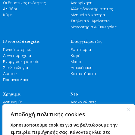
Οι δημοτικές ενότητες
Αναρρίχηση
Αλιβέρι
Άλλες δραστηριότητες
Κύμη
Μνημεία & κάστρα
Σπήλαια & Ηφαίστεια
Μοναστήρια & Εκκλησίες
Ιστορικά στοιχεία
Επαγγελματίες
Γενικά ιστορικά
Εστιατόρια
Λιγνιτωρυχεία
Καφέ
Ενεργειακή ιστορία
Μπαρ
Σπηλαιολογία
Διασκέδαση
Δύστος
Καταστήματα
Παπανικολάου
Χρήσιμα
Νέα
Αστυνομία
Ανακοινώσεις
Λιμενικό
Εκδηλώσεις
Αποδοχή πολιτικής cookies
Πυροσβεστική
Γιορτές
Φαρμακεία
Πανηγύρια
Χρησιμοποιούμε cookies για να βελτιώσουμε την
Υγεία
Επικοινωνία
εμπειρία περιήγησής σας. Κάνοντας κλικ στο