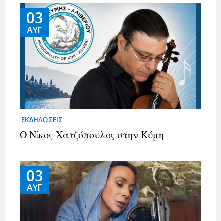
03
ΑΥΓ
ΕΚΔΗΛΩΣΕΙΣ
Ο Νίκος Χατζόπουλος στην Κύμη
03
ΑΥΓ