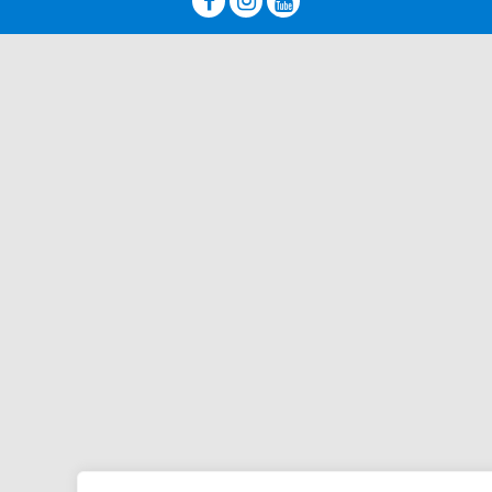


