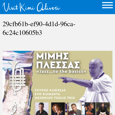
29cfb61b-ef90-4d1d-96ca-
6c24c10605b3