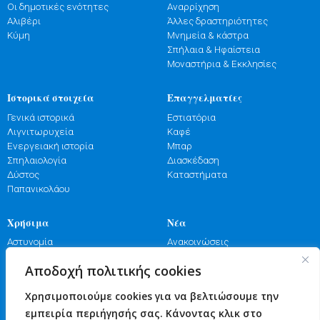
Οι δημοτικές ενότητες
Αναρρίχηση
Αλιβέρι
Άλλες δραστηριότητες
Κύμη
Μνημεία & κάστρα
Σπήλαια & Ηφαίστεια
Μοναστήρια & Εκκλησίες
Ιστορικά στοιχεία
Επαγγελματίες
Γενικά ιστορικά
Εστιατόρια
Λιγνιτωρυχεία
Καφέ
Ενεργειακή ιστορία
Μπαρ
Σπηλαιολογία
Διασκέδαση
Δύστος
Καταστήματα
Παπανικολάου
Χρήσιμα
Νέα
Αστυνομία
Ανακοινώσεις
Λιμενικό
Εκδηλώσεις
Αποδοχή πολιτικής cookies
Πυροσβεστική
Γιορτές
Φαρμακεία
Πανηγύρια
Χρησιμοποιούμε cookies για να βελτιώσουμε την
Υγεία
Επικοινωνία
εμπειρία περιήγησής σας. Κάνοντας κλικ στο