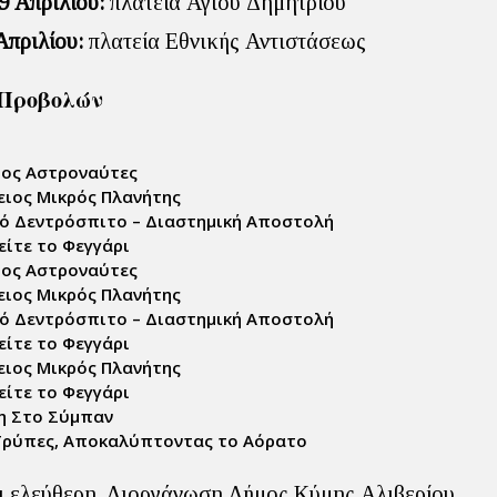
9 Απριλίου:
πλατεία Αγιου Δημητρίου
Απριλίου:
πλατεία Εθνικής Αντιστάσεως
Προβολών
ος Αστροναύτες
ειος Μικρός Πλανήτης
ό Δεντρόσπιτο – Διαστημική Αποστολή
ίτε το Φεγγάρι
ος Αστροναύτες
ειος Μικρός Πλανήτης
ό Δεντρόσπιτο – Διαστημική Αποστολή
ίτε το Φεγγάρι
ειος Μικρός Πλανήτης
ίτε το Φεγγάρι
η Στο Σύμπαν
ρύπες, Αποκαλύπτοντας το Αόρατο
αι ελεύθερη. Διοργάνωση Δήμος Κύμης Αλιβερίου.