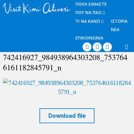
ΠΟΙΟΙ ΕΙΜΑΣΤΕ
ΠΟΥ ΝΑ ΠΑΩ
ΤΙ ΝΑ ΚΑΝΩ
ΙΣΤΟΡΙΑ
ΝΕΑ
ΕΠΙΚΟΙΝΩΝΙΑ




742416927_984938964303208_753764
6161182845791_n
Download file