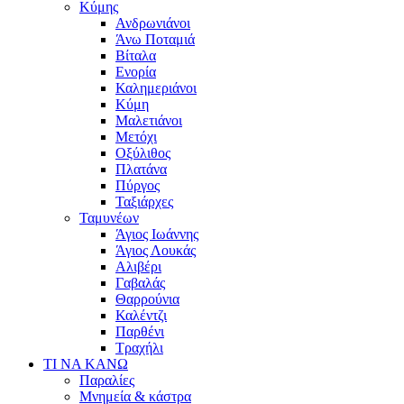
Κύμης
Ανδρωνιάνοι
Άνω Ποταμιά
Βίταλα
Ενορία
Καλημεριάνοι
Κύμη
Μαλετιάνοι
Μετόχι
Οξύλιθος
Πλατάνα
Πύργος
Ταξιάρχες
Ταμυνέων
Άγιος Ιωάννης
Άγιος Λουκάς
Αλιβέρι
Γαβαλάς
Θαρρούνια
Καλέντζι
Παρθένι
Τραχήλι
ΤΙ ΝΑ ΚΑΝΩ
Παραλίες
Μνημεία & κάστρα