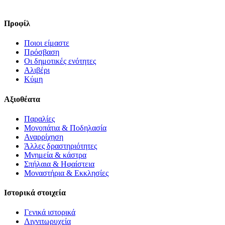
Προφίλ
Ποιοι είμαστε
Πρόσβαση
Οι δημοτικές ενότητες
Αλιβέρι
Κύμη
Αξιοθέατα
Παραλίες
Μονοπάτια & Ποδηλασία
Αναρρίχηση
Άλλες δραστηριότητες
Μνημεία & κάστρα
Σπήλαια & Ηφαίστεια
Μοναστήρια & Εκκλησίες
Ιστορικά στοιχεία
Γενικά ιστορικά
Λιγνιτωρυχεία