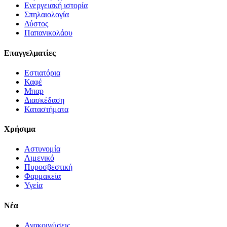
Ενεργειακή ιστορία
Σπηλαιολογία
Δύστος
Παπανικολάου
Επαγγελματίες
Εστιατόρια
Καφέ
Μπαρ
Διασκέδαση
Καταστήματα
Χρήσιμα
Αστυνομία
Λιμενικό
Πυροσβεστική
Φαρμακεία
Υγεία
Νέα
Ανακοινώσεις