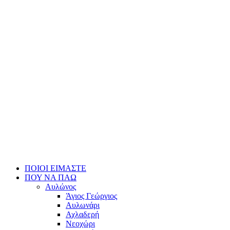
ΠΟΙΟΙ ΕΙΜΑΣΤΕ
ΠΟΥ ΝΑ ΠΑΩ
Αυλώνος
Άγιος Γεώργιος
Αυλωνάρι
Αχλαδερή
Νεοχώρι