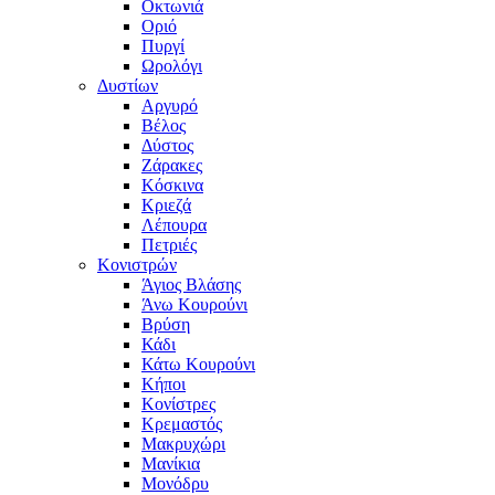
Οκτωνιά
Οριό
Πυργί
Ωρολόγι
Δυστίων
Αργυρό
Βέλος
Δύστος
Ζάρακες
Κόσκινα
Κριεζά
Λέπουρα
Πετριές
Κονιστρών
Άγιος Βλάσης
Άνω Κουρούνι
Βρύση
Κάδι
Κάτω Κουρούνι
Κήποι
Κονίστρες
Κρεμαστός
Μακρυχώρι
Μανίκια
Μονόδρυ