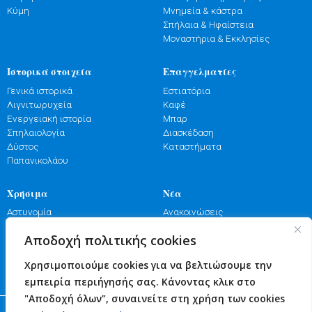
Κύμη
Μνημεία & κάστρα
Σπήλαια & Ηφαίστεια
Μοναστήρια & Εκκλησίες
Ιστορικά στοιχεία
Επαγγελματίες
Γενικά ιστορικά
Εστιατόρια
Λιγνιτωρυχεία
Καφέ
Ενεργειακή ιστορία
Μπαρ
Σπηλαιολογία
Διασκέδαση
Δύστος
Καταστήματα
Παπανικολάου
Χρήσιμα
Νέα
Αστυνομία
Ανακοινώσεις
Λιμενικό
Εκδηλώσεις
Αποδοχή πολιτικής cookies
Πυροσβεστική
Γιορτές
Φαρμακεία
Πανηγύρια
Χρησιμοποιούμε cookies για να βελτιώσουμε την
Υγεία
Επικοινωνία
εμπειρία περιήγησής σας. Κάνοντας κλικ στο
"Αποδοχή όλων", συναινείτε στη χρήση των cookies