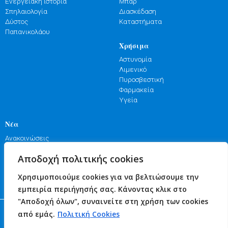
Ενεργειακή ιστορία
Μπαρ
Σπηλαιολογία
Διασκέδαση
Δύστος
Καταστήματα
Παπανικολάου
Χρήσιμα
Αστυνομία
Λιμενικό
Πυροσβεστική
Φαρμακεία
Υγεία
Νέα
Ανακοινώσεις
Εκδηλώσεις
Αποδοχή πολιτικής cookies
Γιορτές
Πανηγύρια
Χρησιμοποιούμε cookies για να βελτιώσουμε την
Επικοινωνία
εμπειρία περιήγησής σας. Κάνοντας κλικ στο
"Αποδοχή όλων", συναινείτε στη χρήση των cookies
© 2026 Δήμος Κύμης - Αλιβερίου
από εμάς.
Πολιτική Cookies
web design and code by Nevma