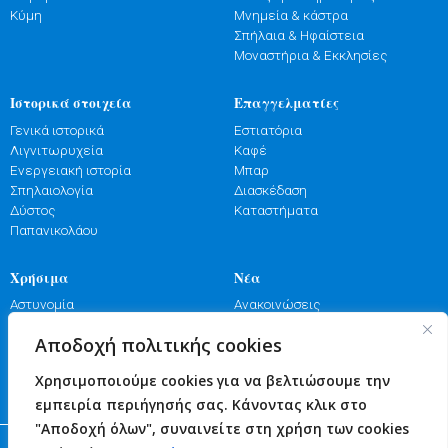
Κύμη
Μνημεία & κάστρα
Σπήλαια & Ηφαίστεια
Μοναστήρια & Εκκλησίες
Ιστορικά στοιχεία
Επαγγελματίες
Γενικά ιστορικά
Εστιατόρια
Λιγνιτωρυχεία
Καφέ
Ενεργειακή ιστορία
Μπαρ
Σπηλαιολογία
Διασκέδαση
Δύστος
Καταστήματα
Παπανικολάου
Χρήσιμα
Νέα
Αστυνομία
Ανακοινώσεις
Λιμενικό
Εκδηλώσεις
Αποδοχή πολιτικής cookies
Πυροσβεστική
Γιορτές
Φαρμακεία
Πανηγύρια
Χρησιμοποιούμε cookies για να βελτιώσουμε την
Υγεία
Επικοινωνία
εμπειρία περιήγησής σας. Κάνοντας κλικ στο
"Αποδοχή όλων", συναινείτε στη χρήση των cookies