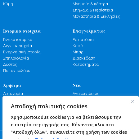
Κύμη
Μνημεία & κάστρα
Σπήλαια & Ηφαίστεια
Μοναστήρια & Εκκλησίες
Ιστορικά στοιχεία
Επαγγελματίες
Γενικά ιστορικά
Εστιατόρια
Λιγνιτωρυχεία
Καφέ
Ενεργειακή ιστορία
Μπαρ
Σπηλαιολογία
Διασκέδαση
Δύστος
Καταστήματα
Παπανικολάου
Χρήσιμα
Νέα
Αστυνομία
Ανακοινώσεις
Λιμενικό
Εκδηλώσεις
Αποδοχή πολιτικής cookies
Πυροσβεστική
Γιορτές
Φαρμακεία
Πανηγύρια
Χρησιμοποιούμε cookies για να βελτιώσουμε την
Υγεία
Επικοινωνία
εμπειρία περιήγησής σας. Κάνοντας κλικ στο
"Αποδοχή όλων", συναινείτε στη χρήση των cookies