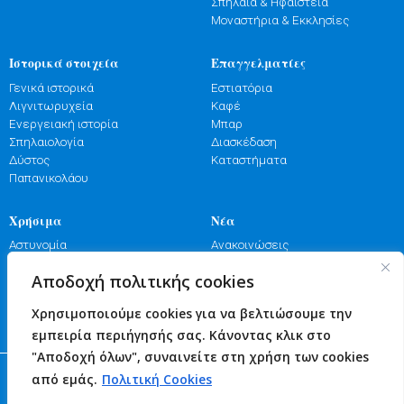
Σπήλαια & Ηφαίστεια
Μοναστήρια & Εκκλησίες
Ιστορικά στοιχεία
Επαγγελματίες
Γενικά ιστορικά
Εστιατόρια
Λιγνιτωρυχεία
Καφέ
Ενεργειακή ιστορία
Μπαρ
Σπηλαιολογία
Διασκέδαση
Δύστος
Καταστήματα
Παπανικολάου
Χρήσιμα
Νέα
Αστυνομία
Ανακοινώσεις
Λιμενικό
Εκδηλώσεις
Αποδοχή πολιτικής cookies
Πυροσβεστική
Γιορτές
Φαρμακεία
Πανηγύρια
Χρησιμοποιούμε cookies για να βελτιώσουμε την
Υγεία
Επικοινωνία
εμπειρία περιήγησής σας. Κάνοντας κλικ στο
"Αποδοχή όλων", συναινείτε στη χρήση των cookies
© 2026 Δήμος Κύμης - Αλιβερίου
από εμάς.
Πολιτική Cookies
web design and code by Nevma