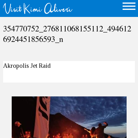
354770752_276811068155112_494612
6924451856593_n
Akropolis Jet Raid