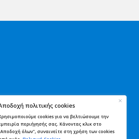
Χρήσιμα
Νέα
Αποδοχή πολιτικής cookies
Αστυνομία
Ανακοινώσεις
Λιμενικό
Εκδηλώσεις
Χρησιμοποιούμε cookies για να βελτιώσουμε την
Πυροσβεστική
Γιορτές
εμπειρία περιήγησής σας. Κάνοντας κλικ στο
Φαρμακεία
Πανηγύρια
"Αποδοχή όλων", συναινείτε στη χρήση των cookies
Υγεία
Επικοινωνία