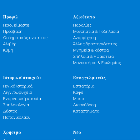
Προφίλ
Αξιοθέατα
Ποιοι είμαστε
Παραλίες
Πρόσβαση
Μονοπάτια & Ποδηλασία
Οι δημοτικές ενότητες
Αναρρίχηση
Αλιβέρι
Άλλες δραστηριότητες
Κύμη
Μνημεία & κάστρα
Σπήλαια & Ηφαίστεια
Μοναστήρια & Εκκλησίες
Ιστορικά στοιχεία
Επαγγελματίες
Γενικά ιστορικά
Εστιατόρια
Λιγνιτωρυχεία
Καφέ
Ενεργειακή ιστορία
Μπαρ
Σπηλαιολογία
Διασκέδαση
Δύστος
Καταστήματα
Παπανικολάου
Χρήσιμα
Νέα