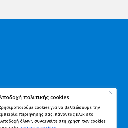
Χρήσιμα
Νέα
Αποδοχή πολιτικής cookies
Αστυνομία
Ανακοινώσεις
Λιμενικό
Εκδηλώσεις
Χρησιμοποιούμε cookies για να βελτιώσουμε την
Πυροσβεστική
Γιορτές
εμπειρία περιήγησής σας. Κάνοντας κλικ στο
Φαρμακεία
Πανηγύρια
"Αποδοχή όλων", συναινείτε στη χρήση των cookies
Υγεία
Επικοινωνία