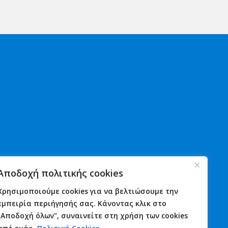
Χρήσιμα
Νέα
Αποδοχή πολιτικής cookies
Αστυνομία
Ανακοινώσεις
Λιμενικό
Εκδηλώσεις
Χρησιμοποιούμε cookies για να βελτιώσουμε την
Πυροσβεστική
Γιορτές
εμπειρία περιήγησής σας. Κάνοντας κλικ στο
Φαρμακεία
Πανηγύρια
"Αποδοχή όλων", συναινείτε στη χρήση των cookies
Υγεία
Επικοινωνία