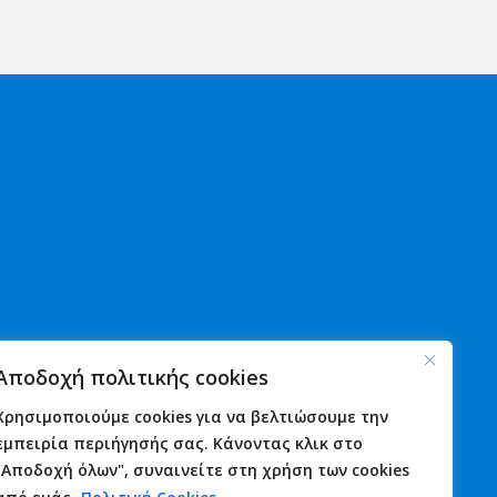
Χρήσιμα
Νέα
Αποδοχή πολιτικής cookies
Αστυνομία
Ανακοινώσεις
Λιμενικό
Εκδηλώσεις
Χρησιμοποιούμε cookies για να βελτιώσουμε την
Πυροσβεστική
Γιορτές
εμπειρία περιήγησής σας. Κάνοντας κλικ στο
Φαρμακεία
Πανηγύρια
"Αποδοχή όλων", συναινείτε στη χρήση των cookies
Υγεία
Επικοινωνία