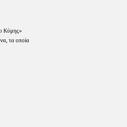
ίο Κύμης»
να, τα οποία