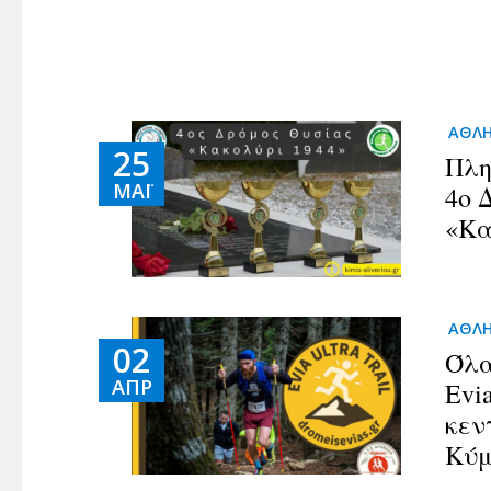
ΑΘΛ
25
Πλη
ΜΆΙ
4ο 
«Κα
ΑΘΛ
02
Όλα
ΑΠΡ
Evia
κεν
Κύμ