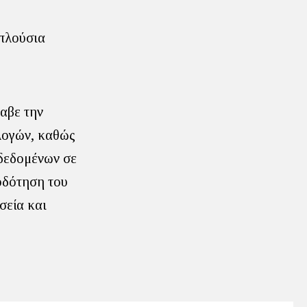
 πλούσια
αβε την
λογών, καθώς
δεδομένων σε
οδότηση του
σεία και