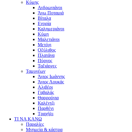
Κύμης
Ανδρωνιάνοι
Άνω Ποταμιά
Βίταλα
Ενορία
Καλημεριάνοι
Κύμη
Μαλετιάνοι
Μετόχι
Οξύλιθος
Πλατάνα
Πύργος
Ταξιάρχες
Ταμυνέων
Άγιος Ιωάννης
Άγιος Λουκάς
Αλιβέρι
Γαβαλάς
Θαρρούνια
Καλέντζι
Παρθένι
Τραχήλι
ΤΙ ΝΑ ΚΑΝΩ
Παραλίες
Μνημεία & κάστρα