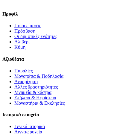
Προφίλ
Ποιοι είμαστε
Πρόσβαση
Οι δημοτικές ενότητες
Αλιβέρι
Κύμη
Αξιοθέατα
Παραλίες
Μονοπάτια & Ποδηλασία
Αναρρίχηση
Άλλες δραστηριότητες
Μνημεία & κάστρα
Σπήλαια & Ηφαίστεια
Μοναστήρια & Εκκλησίες
Ιστορικά στοιχεία
Γενικά ιστορικά
Λιγνιτωρυχεία