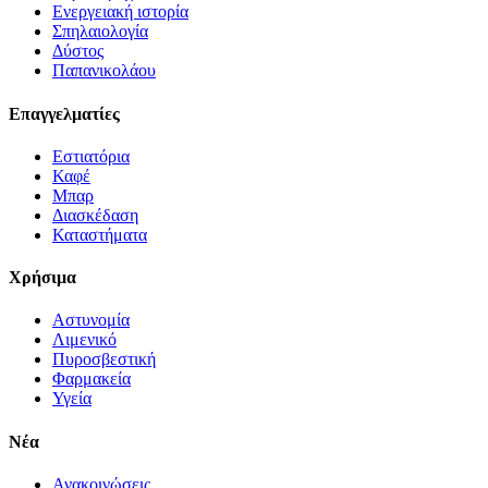
Ενεργειακή ιστορία
Σπηλαιολογία
Δύστος
Παπανικολάου
Επαγγελματίες
Εστιατόρια
Καφέ
Μπαρ
Διασκέδαση
Καταστήματα
Χρήσιμα
Αστυνομία
Λιμενικό
Πυροσβεστική
Φαρμακεία
Υγεία
Νέα
Ανακοινώσεις